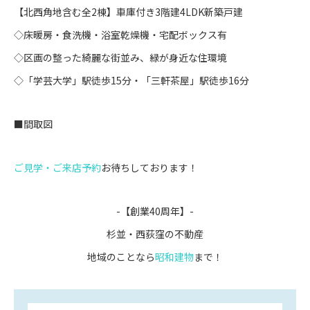
【北西角地含む全2棟】車庫付き3階建4LDK新築戸建
◇床暖房・食洗機・浴室乾燥機・宅配ボックス有
◇区画の整った綺麗な街並み、緑が身近な住環境
◇「学芸大学」駅徒歩15分・「三軒茶屋」駅徒歩16分
■間取図
ご見学・ご来店予約
お待ちしております！
-【創業40周年】-
杉並・西荻窪の不動産
地域のことなら
昭和建物
まで！