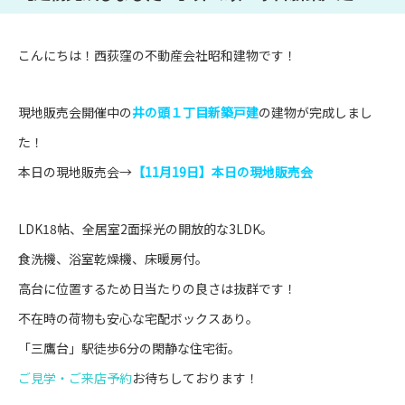
こんにちは！西荻窪の不動産会社昭和建物です！
現地販売会開催中の
井の頭１丁目新築戸建
の建物が完成しまし
た！
本日の現地販売会→
【11月19日】本日の現地販売会
LDK18帖、全居室2面採光の開放的な3LDK。
食洗機、浴室乾燥機、床暖房付。
高台に位置するため日当たりの良さは抜群です！
不在時の荷物も安心な宅配ボックスあり。
「三鷹台」駅徒歩6分の閑静な住宅街。
ご見学・ご来店予約
お待ちしております！