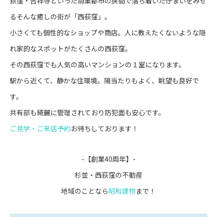
荻窪・吉祥寺といった商業都市の狭間で落ち着いた佇まいをみせ
るそんな癒しの街が「西荻窪」。
小さくても個性的なショップや商店。人に教えたくないような隠
れ家的なスポットがたくさんの西荻窪。
その西荻窪でも人気の高いマンションの１室になります。
駅から近くて、静かな住環境。陽当たりもよく、眺望も良好で
す。
共有部も綺麗に管理されており防犯面も安心です。
ご見学・ご来店予約
お待ちしております！
-【創業40周年】-
杉並・西荻窪の不動産
地域のことなら
昭和建物
まで！