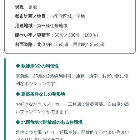
現況
：更地
都市計画／地目
：市街化区域／宅地
用途地域
：第一種住居地域
建ぺい率／容積率
：60％／300％（160％）
前面道路
：北側約4.1m公道・西側約4.2m公道
◆ 駅徒歩6分の利便性
京急線・JR線の2路線利用可。通勤・通学・お買い物に便
利なポジションです。
◆ 建築条件なしの整形地
お好きなハウスメーカー・工務店で建築可能。自由度の高
いプランニングができます。
◆ 北西角地で開放感のある住環境
角地につき陽当たり・通風良好。開放的で心地よい住まい
づくりに適した区画です。