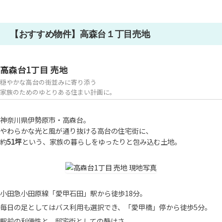
【おすすめ物件】高森台１丁目売地
高森台1丁目 売地
穏やかな高台の街並みに寄り添う
家族のためのゆとりある住まい計画に。
神奈川県伊勢原市・高森台。
やわらかな光と風が通り抜ける高台の住宅街に、
約
51坪
という、家族の暮らしをゆったりと包み込む土地。
小田急小田原線「愛甲石田」駅から徒歩18分。
毎日の足としてはバス利用も選択でき、「愛甲橋」停から徒歩5分。
駅前の利便性と、邸宅街としての静けさ。