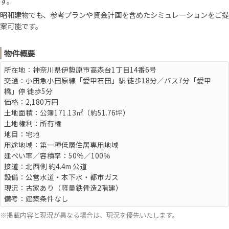
す。
昭和建物でも、参考プランや資金計画を含めたシミュレーションをご提
案可能です。
物件概要
所在地：神奈川県伊勢原市高森台1丁目14番6号
交通：小田急小田原線「愛甲石田」駅 徒歩18分／バス7分「愛甲
橋」停 徒歩5分
価格：2,180万円
土地面積：公簿171.13㎡（約51.76坪）
土地権利：所有権
地目：宅地
用途地域：第一種低層住居専用地域
建ぺい率／容積率：50％／100％
接道：北西側 約4.4m 公道
設備：公営水道・本下水・都市ガス
現況：古家あり（軽量鉄骨造2階建）
備考：建築条件なし
※掲載内容と現況が異なる場合は、現況を優先いたします。