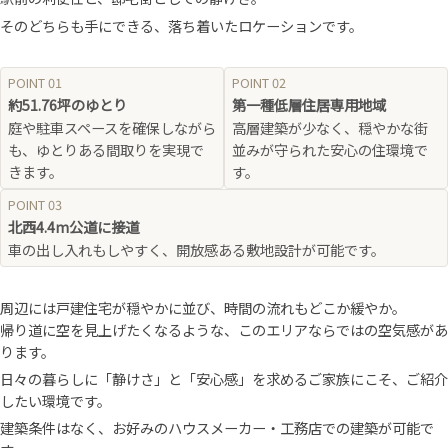
そのどちらも手にできる、落ち着いたロケーションです。
POINT 01
POINT 02
約51.76坪のゆとり
第一種低層住居専用地域
庭や駐車スペースを確保しながら
高層建築が少なく、穏やかな街
も、ゆとりある間取りを実現で
並みが守られた安心の住環境で
きます。
す。
POINT 03
北西4.4m公道に接道
車の出し入れもしやすく、開放感ある敷地設計が可能です。
周辺には戸建住宅が穏やかに並び、時間の流れもどこか緩やか。
帰り道に空を見上げたくなるような、このエリアならではの空気感があ
ります。
日々の暮らしに「静けさ」と「安心感」を求めるご家族にこそ、ご紹介
したい環境です。
建築条件はなく、お好みのハウスメーカー・工務店での建築が可能で