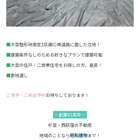
■
大型整形地限定1区画◎南道路に面した立地！
■
建築条件なしのためお好きなプランで建築可能
■
大型の住戸・二世帯住宅をお探しの方、是非！
■
更地渡し
ご見学・ご来店予約
お待ちしております！
－創業41周年－
杉並・西荻窪の不動産
地域のことなら
昭和建物
まで！