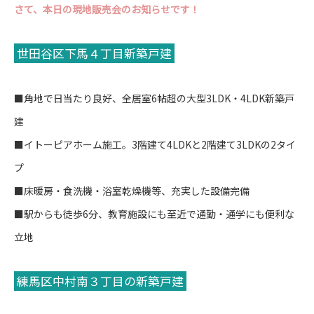
さて、本日の現地販売会のお知らせです！
世田谷区下馬４丁目新築戸建
■角地で日当たり良好、全居室6帖超の大型3LDK・4LDK新築戸
建
■イトーピアホーム施工。3階建て4LDKと2階建て3LDKの2タイ
プ
■床暖房・食洗機・浴室乾燥機等、充実した設備完備
■駅からも徒歩6分、教育施設にも至近で通勤・通学にも便利な
立地
練馬区中村南３丁目の新築戸建