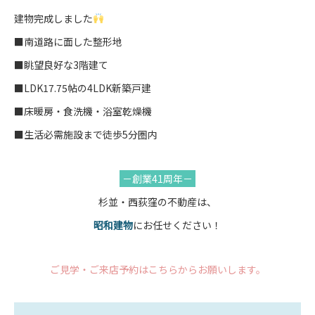
建物完成しました
■南道路に面した整形地
■眺望良好な3階建て
■LDK17.75帖の4LDK新築戸建
■床暖房・食洗機・浴室乾燥機
■生活必需施設まで徒歩5分圏内
－創業41周年－
杉並・西荻窪の不動産は、
昭和建物
にお任せください！
ご見学・ご来店予約はこちらからお願いします。