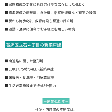
■家族構成の変化にも対応可能な広々とした4LDK
■標準装備の床暖房、食洗機、浴室乾燥機など充実の設備
■駅から徒歩6分、教育施設も至近の好立地
■通勤・通学に便利でお子様にも嬉しい環境
葛飾区立石４丁目の新築戸建
■南道路に面した整形地
■LDK17.75帖の4LDK新築戸建
■床暖房・食洗機・浴室乾燥機
■生活必需施設まで徒歩5分圏内
－創業41周年－
杉並・西荻窪の不動産は、