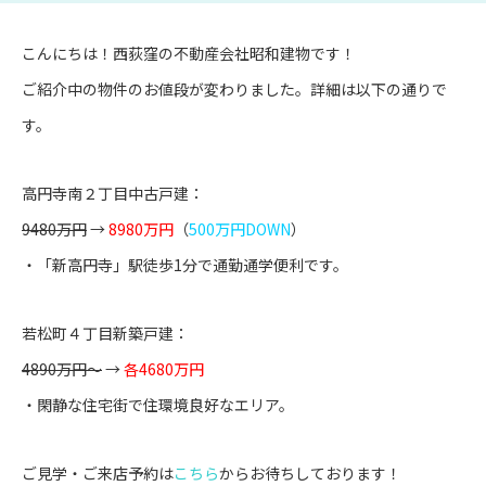
こんにちは！西荻窪の不動産会社昭和建物です！
ご紹介中の物件のお値段が変わりました。詳細は以下の通りで
す。
高円寺南２丁目中古戸建
：
9480万円
→
8980万円
（
500万円DOWN
）
・「新高円寺」駅徒歩1分で通勤通学便利です。
若松町４丁目新築戸建
：
4890万円～
→
各4680万円
・閑静な住宅街で住環境良好なエリア。
ご見学・ご来店予約は
こちら
からお待ちしております！