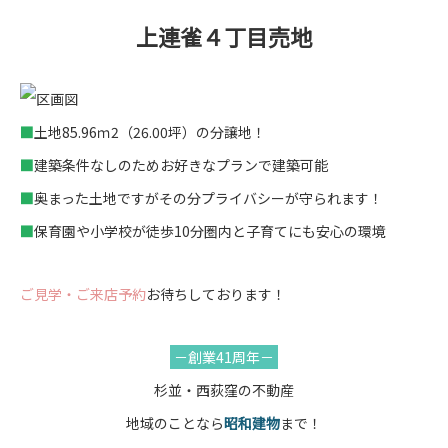
上連雀４丁目売地
■
土地85.96ｍ2（26.00坪）の分譲地！
■
建築条件なしのためお好きなプランで建築可能
■
奥まった土地ですがその分プライバシーが守られます！
■
保育園や小学校が徒歩10分圏内と子育てにも安心の環境
ご見学・ご来店予約
お待ちしております！
－創業41周年－
杉並・西荻窪の不動産
地域のことなら
昭和建物
まで！