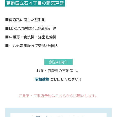
葛飾区立石４丁目の新築戸建
■南道路に面した整形地
■LDK17.75帖の4LDK新築戸建
■床暖房・食洗機・浴室乾燥機
■生活必需施設まで徒歩5分圏内
－創業41周年－
杉並・西荻窪の不動産は、
昭和建物
にお任せください！
ご見学・ご来店予約はこちらからお願いします。