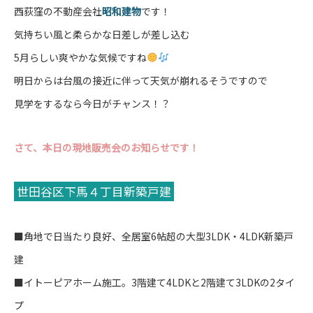
西荻窪の不動産会社
昭和建物
です！
気持ちい風と柔らかな日差しが差し込む
5月らしい爽やかな気候ですね
明日からは台風の接近に伴って天気が崩れるそうですので
見学をするなら今日がチャンス！？
さて、本日の現地販売会のお知らせです！
世田谷区下馬４丁目新築戸建
■角地で日当たり良好、全居室6帖超の大型3LDK・4LDK新築戸
建
■イトーピアホーム施工。3階建て4LDKと2階建て3LDKの2タイ
プ