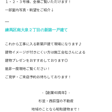
１・２・３号棟、全棟ご覧いただけます！
一部室内写真・眺望をご紹介↓
練馬区南大泉２丁目の新築一戸建て
これから工事に入る新築戸建て現場になります♪
建物イメージが付きにくい方は施工会社さんによる
建物プレゼンをおすすめしております◎
是非一度現地ご覧ください！
ご見学・ご来店予約
お待ちしております！
-【創業40周年】-
杉並・西荻窪の不動産
地域のことなら
昭和建物
まで！