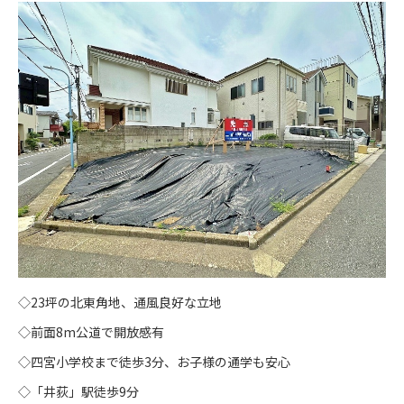
◇23坪の北東角地、通風良好な立地
◇前面8m公道で開放感有
◇四宮小学校まで徒歩3分、お子様の通学も安心
◇「井荻」駅徒歩9分