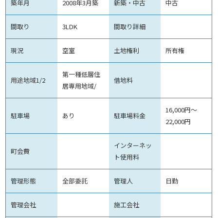
築年月
2008年3月築
新築・中古
中古
間取り
3LDK
間取り詳細
現況
空室
土地権利
所有権
第一種低層住
用途地域1/2
借地料
居専用地域/
16,000円～
駐車場
あり
駐車場料金
22,000円
インターネッ
町会費
ト使用料
管理形態
全部委託
管理人
日勤
管理会社
施工会社