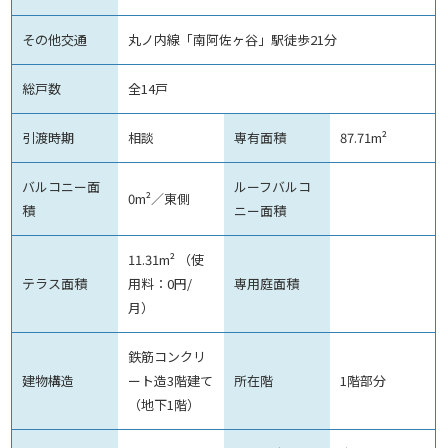
その他交通
丸ノ内線「南阿佐ヶ谷」駅徒歩21分
総戸数
全14戸
引渡時期
相談
専有面積
87.71m²
バルコニー面
ルーフバルコ
0m²／東側
積
ニー面積
11.31m² （使
テラス面積
用料：0円/
専用庭面積
月）
鉄筋コンクリ
建物構造
ート造3階建て
所在階
1階部分
（地下1階）