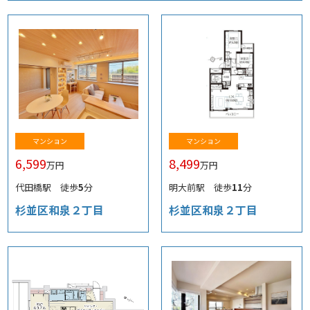
マンション
マンション
6,599
8,499
万円
万円
代田橋駅 徒歩
5
分
明大前駅 徒歩
11
分
杉並区和泉２丁目
杉並区和泉２丁目