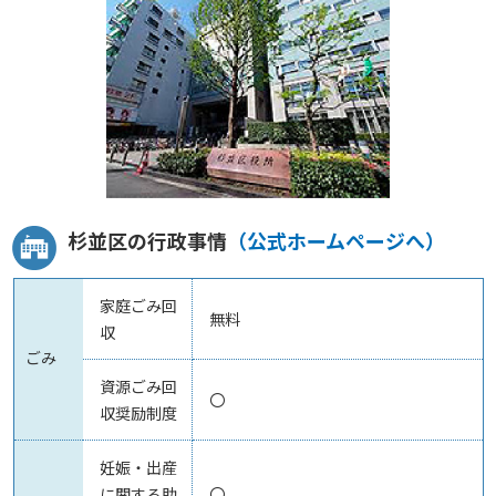
杉並区の行政事情
（公式ホームページへ）
家庭ごみ回
無料
収
ごみ
資源ごみ回
〇
収奨励制度
妊娠・出産
に関する助
〇