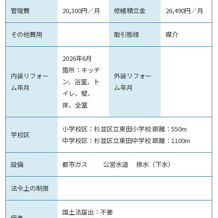
管理費
20,300円／月
修繕積立金
26,490円／月
その他費用
取引態様
媒介
2026年6月
箇所：キッチ
内装リフォー
外装リフォー
ン、浴室、ト
ム年月
ム年月
イレ、壁、
床、全室
小学校区：杉並区立東田小学校 距離：550m
学校区
中学校区：杉並区立東田中学校 距離：1100m
設備
都市ガス 公営水道 排水（下水）
法令上の制限
国土法届出：不要
備考