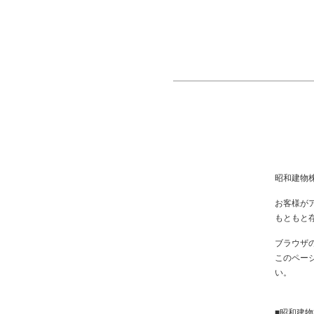
昭和建物
お客様が
もともと
ブラウザ
このペー
い。
■昭和建